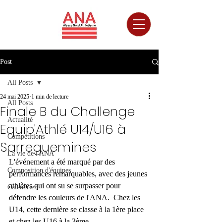
Post
All Posts
24 mai 2025
1 min de lecture
All Posts
Finale B du Challenge
Actualité
Equip'Athlé U14/U16 à
Compétitions
Sarreguemines
La vie de l'ANA
L'événement a été marqué par des 
Composition d'équipes
performances remarquables, avec des jeunes 
athlètes qui ont su se surpasser pour 
Calendrier
défendre les couleurs de l'ANA.  Chez les 
U14, cette dernière se classe à la 1ère place 
et chez les U16 à la 3ème.