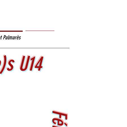
alsacenordathletisme@gmail.com
t Palmarès
Administratif
)s U14